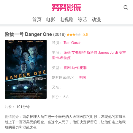

首页
电影
电视剧
综艺
动漫
险物一号 Danger One
(2018)
5.8
导演：
Tom Oesch
主演：
汤姆·艾弗瑞特·斯科特
James Jurdi
安吉
里卡·希拉娅
类型：
喜剧
动作
犯罪
制片国家/地区：
美国
又名：
评分：
5.8
片长：
101分钟
剧情简介：
两名护理人员在把一个垂死的人送到医院的时候，发现他的衣服里
缝上了一百万美元的现金。当这个人死了，他们决定保留它，让他们走上地狱
般的暴力和混乱之夜