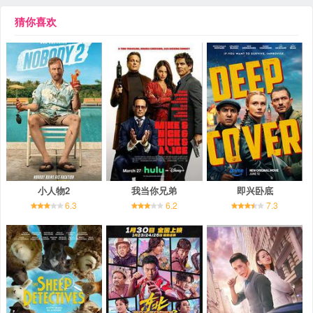
猜你喜欢
小人物2
我当你兄弟
即兴卧底
6.3
6.2
7.3