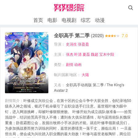

首页
电影
电视剧
综艺
动漫
全职高手 第二季
(2020)
7.0
导演：
史涓生
张盈盈
主演：
张杰
叶清
夏磊
魏超
宝木中阳
类型：
剧情
动画
制片国家/地区：
大陆
又名：
全职高手动画版 第二季 / The King's
Avatar 2
剧情简介：
叶修成立兴欣公会，在第十区的公会斗争中大获全胜，创纪录地50
级杀入神之领域，银武千机伞吸引了众职业选手们注意。嘉世视叶修为眼中
钉，进入网游挑衅，却被叶修狠狠挫败。 叶修开始为成立战队做准备——拾荒
混战中，结识拾荒高手毁人不倦；遭到各大俱乐部通缉，却与蓝雨前队长魏琛
重逢；卧底霸图公会，发掘出牧师小手冰凉的才能。就在叶修率领新成员们，
为参加挑战赛而努力训练的同时，嘉世的赛绩竟一落千丈，濒临出局！ 一旦嘉
世出局，便会成为兴欣踏入职业圈的最大劲敌！叶修与嘉世老板陶轩，两位旧