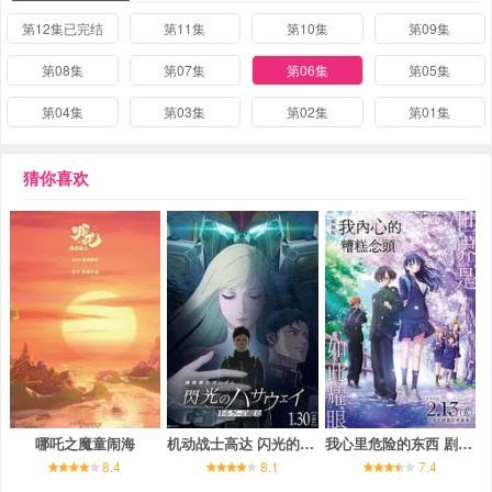
第12集已完结
第11集
第10集
第09集
第08集
第07集
第06集
第05集
第04集
第03集
第02集
第01集
猜你喜欢
哪吒之魔童闹海
机动战士高达 闪光的哈萨维 喀耳刻的魔女
我心里危险的东西 剧场版
8.4
8.1
7.4