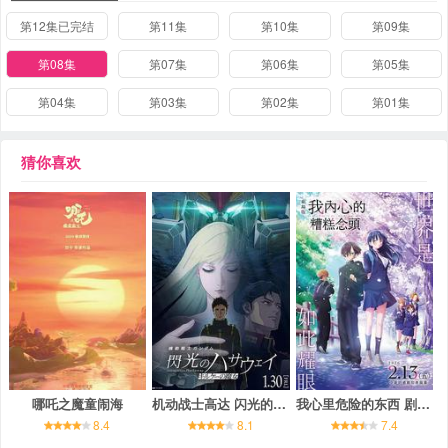
第12集已完结
第11集
第10集
第09集
第08集
第07集
第06集
第05集
第04集
第03集
第02集
第01集
猜你喜欢
哪吒之魔童闹海
机动战士高达 闪光的哈萨维 喀耳刻的魔女
我心里危险的东西 剧场版
8.4
8.1
7.4