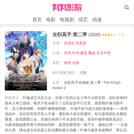

首页
电影
电视剧
综艺
动漫
全职高手 第二季
(2020)
7.0
导演：
史涓生
张盈盈
主演：
张杰
叶清
夏磊
魏超
宝木中阳
类型：
剧情
动画
制片国家/地区：
大陆
又名：
全职高手动画版 第二季 / The King's
Avatar 2
剧情简介：
叶修成立兴欣公会，在第十区的公会斗争中大获全胜，创纪录地50
级杀入神之领域，银武千机伞吸引了众职业选手们注意。嘉世视叶修为眼中
钉，进入网游挑衅，却被叶修狠狠挫败。 叶修开始为成立战队做准备——拾荒
混战中，结识拾荒高手毁人不倦；遭到各大俱乐部通缉，却与蓝雨前队长魏琛
重逢；卧底霸图公会，发掘出牧师小手冰凉的才能。就在叶修率领新成员们，
为参加挑战赛而努力训练的同时，嘉世的赛绩竟一落千丈，濒临出局！ 一旦嘉
世出局，便会成为兴欣踏入职业圈的最大劲敌！叶修与嘉世老板陶轩，两位旧