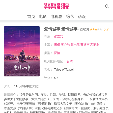

首页
电影
电视剧
综艺
动漫
爱情城事 愛情城事
(2023)
5.7
导演：
张吉安
主演：
伍佰
李心洁
郭书瑶
蔡振南
邓丽欣
类型：
爱情
制片国家/地区：
台湾
又名：
Tales of Taipei
评分：
5.7
片长：
115分钟(中国大陆)
剧情简介：
10段跨越时间、年龄、性别、地域、阴阳两界、奇幻传说的城市巷
弄里关于爱的故事。派报员阿杰（伍佰 饰）穿梭街巷的身影，十段爱情故事悄
然展开。 电子花车舞娘（郭书瑶 饰）载着大马女子（李心洁 饰）前往送别；
香港女孩（邓丽欣 饰）试图化解与男友父亲（蔡振南 饰）的隔阂；兼职外送员
的DJ（娄峻硕 饰）和槟榔西施（吴卓源 饰）互生情愫；深怕端午现形决定与