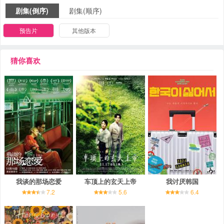
剧集(倒序)
剧集(顺序)
预告片
其他版本
猜你喜欢
我谈的那场恋爱
车顶上的玄天上帝
我讨厌韩国
7.2
5.6
6.4