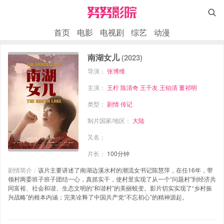

首页
电影
电视剧
综艺
动漫
南湖女儿
(2023)
导演：
张博维
主演：
王柠
陈清奇
王千友
王铂清
董祁明
类型：
剧情
传记
制片国家/地区：
大陆
又名：
片长：
100分钟
剧情简介：
该片主要讲述了南湖边溪水村的潮流女书记陈慧萍，在任16年，带
领村两委班子班子团结一心，真抓实干，使村里实现了从一个“问题村”到经济共
同富裕、社会和谐、生态文明的“和谐村”的美丽蜕变。影片切实实现了“乡村振
兴战略”的根本内涵；完美诠释了中国共产党“不忘初心”的精神源起。