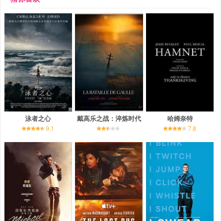
泳者之心
戴高乐之战：淬炼时代
哈姆奈特
9.1
7.8