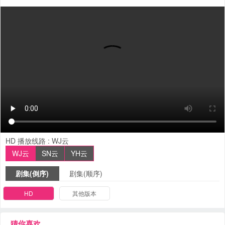
HD
播放线路 :
WJ云
WJ云
SN云
YH云
剧集(倒序)
剧集(顺序)
HD
其他版本
猜你喜欢