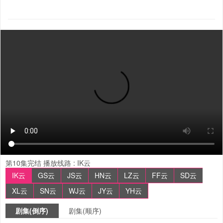
第10集完结
播放线路 :
IK云
IK云
GS云
JS云
HN云
LZ云
FF云
SD云
XL云
SN云
WJ云
JY云
YH云
剧集(倒序)
剧集(顺序)