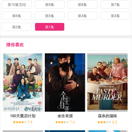
第10集完结
第9集
第8集
第7集
第6集
第5集
第4集
第3集
第2集
第1集
猜你喜欢
180天重启计划
余生有涯
谋杀的滋味
7.9
7.4
6.2