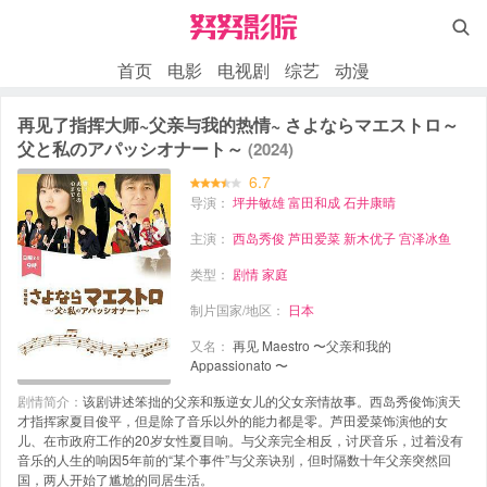

首页
电影
电视剧
综艺
动漫
再见了指挥大师~父亲与我的热情~ さよならマエストロ～
父と私のアパッシオナート～
(2024)
6.7
导演：
坪井敏雄
富田和成
石井康晴
主演：
西岛秀俊
芦田爱菜
新木优子
宫泽冰鱼
类型：
剧情
家庭
制片国家/地区：
日本
又名：
再见 Maestro 〜父亲和我的
Appassionato 〜
剧情简介：
该剧讲述笨拙的父亲和叛逆女儿的父女亲情故事。西岛秀俊饰演天
才指挥家夏目俊平，但是除了音乐以外的能力都是零。芦田爱菜饰演他的女
儿、在市政府工作的20岁女性夏目响。与父亲完全相反，讨厌音乐，过着没有
音乐的人生的响因5年前的“某个事件”与父亲诀别，但时隔数十年父亲突然回
国，两人开始了尴尬的同居生活。