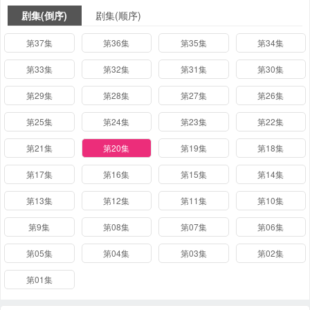
剧集(倒序)
剧集(顺序)
第37集
第36集
第35集
第34集
第33集
第32集
第31集
第30集
第29集
第28集
第27集
第26集
第25集
第24集
第23集
第22集
第21集
第20集
第19集
第18集
第17集
第16集
第15集
第14集
第13集
第12集
第11集
第10集
第9集
第08集
第07集
第06集
第05集
第04集
第03集
第02集
第01集