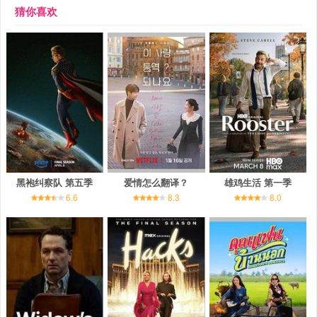
猜你喜欢
黑袍纠察队 第五季
爱情怎么翻译？
雄鸡生活 第一季
6.6
8.3
8.0