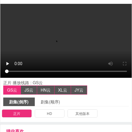
正片
播放线路 :
GS云
GS云
JS云
HN云
XL云
JY云
剧集(倒序)
剧集(顺序)
正片
HD
其他版本
猜你喜欢