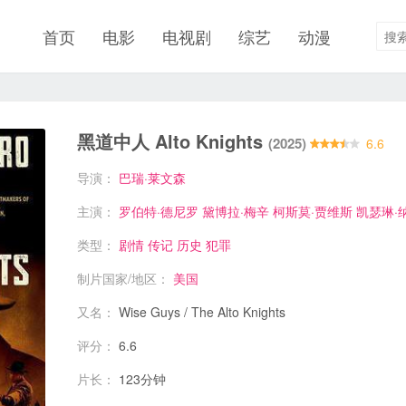
首页
电影
电视剧
综艺
动漫
黑道中人 Alto Knights
(2025)
6.6
导演：
巴瑞·莱文森
主演：
罗伯特·德尼罗
黛博拉·梅辛
柯斯莫·贾维斯
凯瑟琳·
类型：
剧情
传记
历史
犯罪
制片国家/地区：
美国
又名：
Wise Guys / The Alto Knights
评分：
6.6
片长：
123分钟