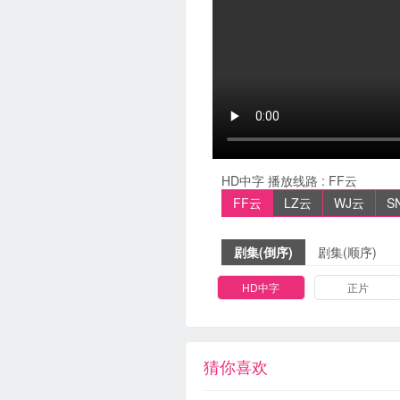
HD中字
播放线路 :
FF云
FF云
LZ云
WJ云
S
剧集(倒序)
剧集(顺序)
HD中字
正片
猜你喜欢