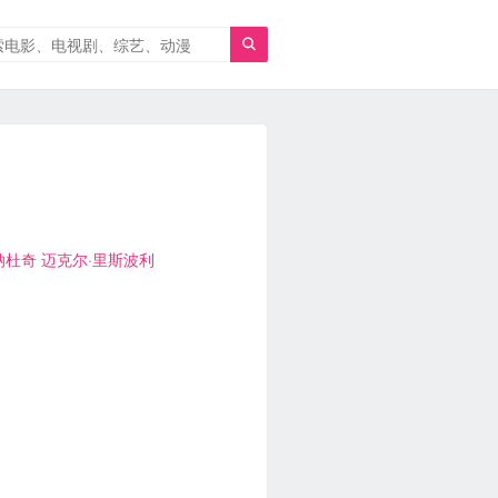

纳杜奇
迈克尔·里斯波利