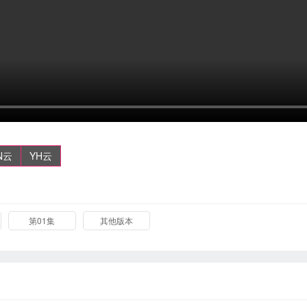
N云
YH云
第01集
其他版本