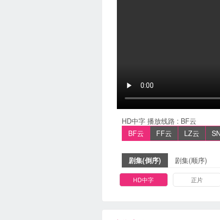
HD中字
播放线路 :
BF云
BF云
FF云
LZ云
S
剧集(倒序)
剧集(顺序)
HD中字
正片