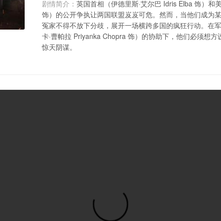
剧情简介：
英国首相（伊德里斯·艾尔巴 Idris Elba 饰）和美
饰）的公开争执让两国联盟岌岌可危。然而，当他们成为
冤家不得不放下分歧，展开一场横跨多国的疯狂行动。在
卡·曹帕拉 Priyanka Chopra 饰）的协助下，他们必
惊天阴谋。