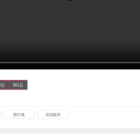
N云
WJ云
第01集
其他版本