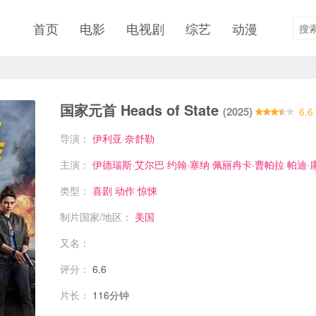
首页
电影
电视剧
综艺
动漫
国家元首 Heads of State
(2025)
6.6
导演：
伊利亚·奈舒勒
主演：
伊德瑞斯·艾尔巴
约翰·塞纳
佩丽冉卡·曹帕拉
帕迪·
类型：
喜剧
动作
惊悚
制片国家/地区：
美国
又名：
评分：
6.6
片长：
116分钟