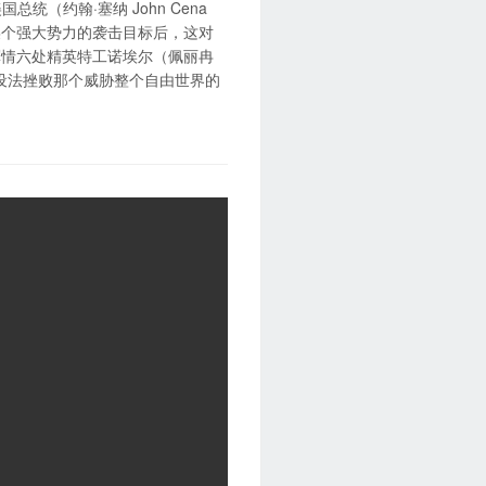
国总统（约翰·塞纳 John Cena
某个强大势力的袭击目标后，这对
军情六处精英特工诺埃尔（佩丽冉
须想方设法挫败那个威胁整个自由世界的