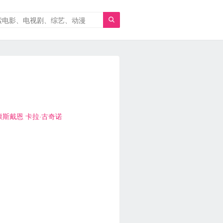

康斯戴恩
卡拉·古奇诺