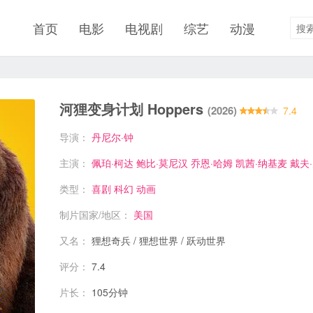
首页
电影
电视剧
综艺
动漫
河狸变身计划 Hoppers
(2026)
7.4
导演：
丹尼尔·钟
主演：
佩珀·柯达
鲍比·莫尼汉
乔恩·哈姆
凯茜·纳基麦
戴夫
类型：
喜剧
科幻
动画
制片国家/地区：
美国
又名：
狸想奇兵 / 狸想世界 / 跃动世界
评分：
7.4
片长：
105分钟