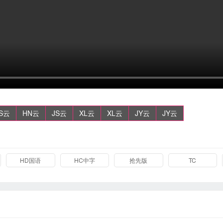
S云
HN云
JS云
XL云
XL云
JY云
JY云
HD国语
HC中字
抢先版
TC