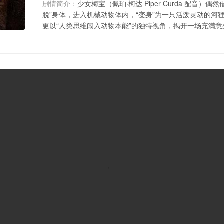
剧情简介：
少女梅宝（佩珀·柯达 Piper Curda 配音
脱”身体，进入机械动物体内，“变身”为一只活泼灵动的河
更以“人类思维闯入动物本能”的独特视角，揭开一场充满