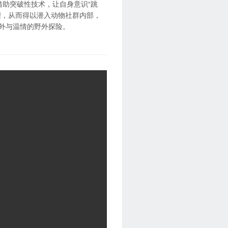
）偶然借助突破性技术，让自身意识“跳
狸，从而得以潜入动物社群内部，
意外与温情的野外探险。