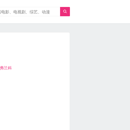

·弗兰科