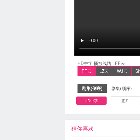
HD中字
播放线路 :
FF云
FF云
LZ云
WJ云
S
剧集(倒序)
剧集(顺序)
HD中字
正片
猜你喜欢