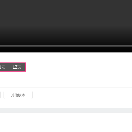
N云
LZ云
其他版本