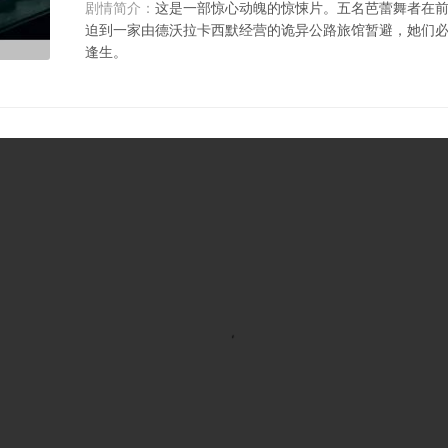
剧情简介：
这是一部惊心动魄的惊悚片。五名芭蕾舞者在
迫到一家由德沃拉卡西默经营的诡异公路旅馆暂避，她们
逢生。