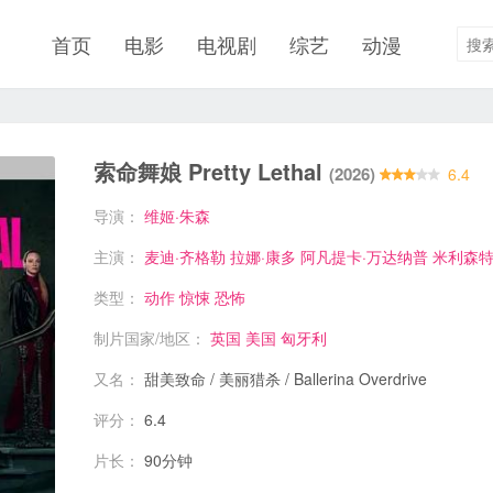
首页
电影
电视剧
综艺
动漫
索命舞娘 Pretty Lethal
(2026)
6.4
导演：
维姬·朱森
主演：
麦迪·齐格勒
拉娜·康多
阿凡提卡·万达纳普
米利森特
类型：
动作
惊悚
恐怖
制片国家/地区：
英国
美国
匈牙利
又名：
甜美致命 / 美丽猎杀 / Ballerina Overdrive
评分：
6.4
片长：
90分钟