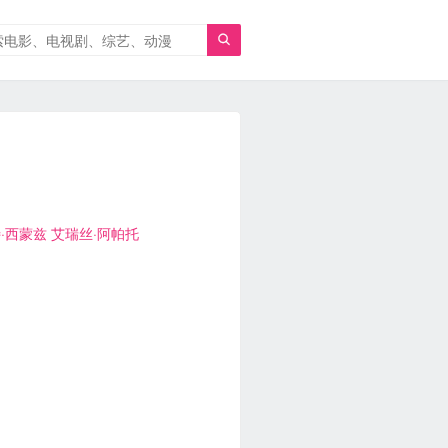

·西蒙兹
艾瑞丝·阿帕托