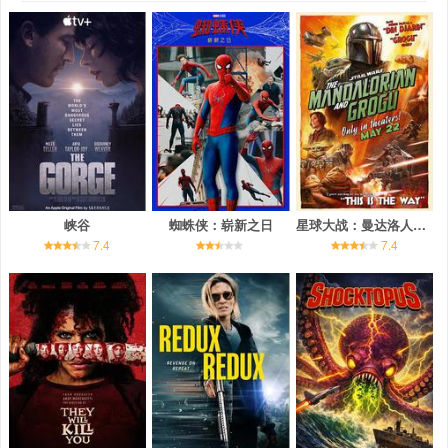
峡谷
蜘蛛侠：崭新之日
星球大战：曼达洛人与古古
7.4
7.4