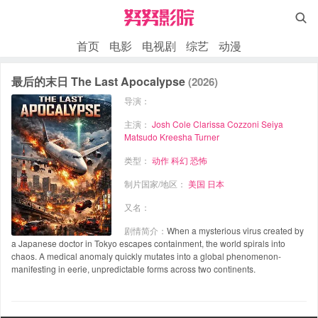

首页
电影
电视剧
综艺
动漫
最后的末日 The Last Apocalypse
(2026)
导演：
主演：
Josh Cole
Clarissa Cozzoni
Seiya
Matsudo
Kreesha Turner
类型：
动作
科幻
恐怖
制片国家/地区：
美国
日本
又名：
剧情简介：
When a mysterious virus created by
a Japanese doctor in Tokyo escapes containment, the world spirals into
chaos. A medical anomaly quickly mutates into a global phenomenon-
manifesting in eerie, unpredictable forms across two continents.