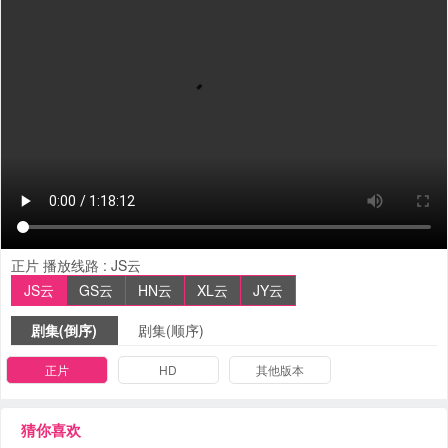
正片
播放线路 :
JS云
JS云
GS云
HN云
XL云
JY云
剧集(倒序)
剧集(顺序)
正片
HD
其他版本
猜你喜欢