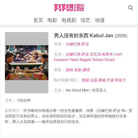

首页
电影
电视剧
综艺
动漫
男人没有好东西 Kabul Jan
(2026)
导演：
沙赫巴努·萨达
主演：
沙赫巴努·萨达
安瓦尔·哈希米
Liam
Hussaini
Yasin Negah
Torkan Omari
类型：
剧情
喜剧
爱情
制片国家/地区：
德国
法国
挪威
丹麦
阿富汗
又名：
No Good Men / 何觅良人
片长：
103分钟
剧情简介：
作为喀布尔电视台唯一的女性摄像师，纳鲁（沙赫巴努·萨达 饰）坚
信阿富汗没有好男人。但在塔利班回归前夕，当记者科德拉特带她执行任务
时，两人火花四溅——她开始质疑自己的信念。