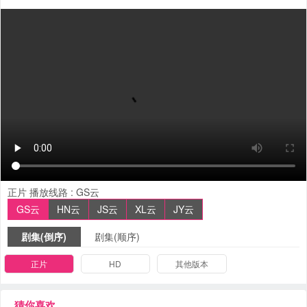
正片
播放线路 :
GS云
GS云
HN云
JS云
XL云
JY云
剧集(倒序)
剧集(顺序)
正片
HD
其他版本
猜你喜欢