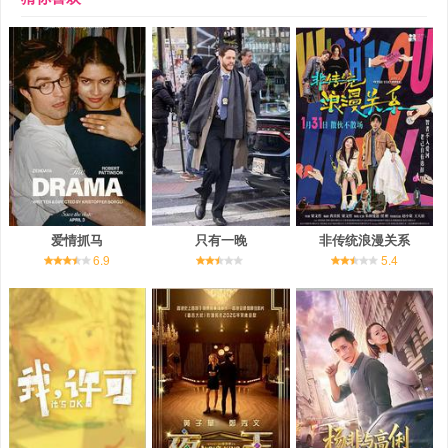
爱情抓马
只有一晚
非传统浪漫关系
6.9
5.4