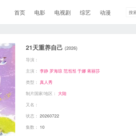
首页
电影
电视剧
综艺
动漫
21天重养自己
(2026)
导演：
主演：
李静
罗海琼
范湉湉
于娜
蒋丽莎
类型：
真人秀
制片国家/地区：
大陆
又名：
状态：
20260722
集数：
10