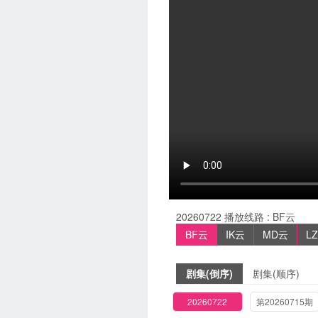
20260722
播放线路 :
BF云
BF云
IK云
MD云
L
剧集(倒序)
剧集(顺序)
20260722
第20260715期