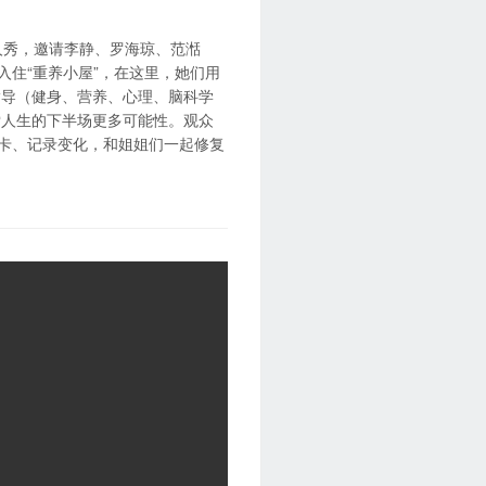
人秀，邀请李静、罗海琼、范湉
入住“重养小屋”，在这里，她们用
指导（健身、营养、心理、脑科学
索人生的下半场更多可能性。观众
打卡、记录变化，和姐姐们一起修复