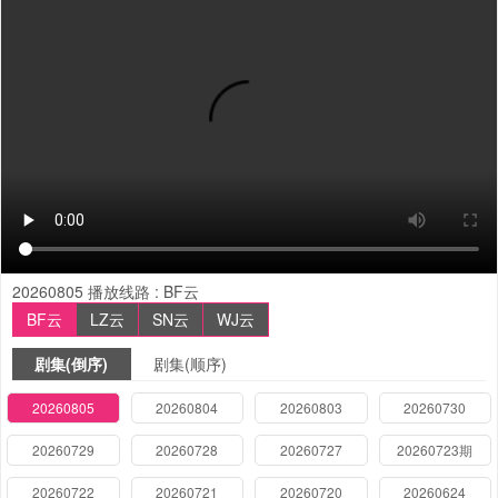
20260805
播放线路 :
BF云
BF云
LZ云
SN云
WJ云
剧集(倒序)
剧集(顺序)
20260805
20260804
20260803
20260730
20260729
20260728
20260727
20260723期
20260722
20260721
20260720
20260624