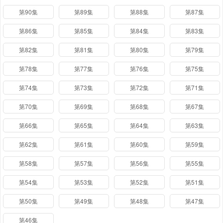
第90集
第89集
第88集
第87集
第86集
第85集
第84集
第83集
第82集
第81集
第80集
第79集
第78集
第77集
第76集
第75集
第74集
第73集
第72集
第71集
第70集
第69集
第68集
第67集
第66集
第65集
第64集
第63集
第62集
第61集
第60集
第59集
第58集
第57集
第56集
第55集
第54集
第53集
第52集
第51集
第50集
第49集
第48集
第47集
第46集