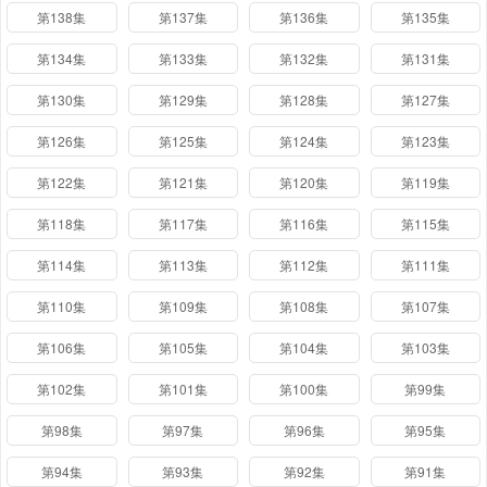
第138集
第137集
第136集
第135集
第134集
第133集
第132集
第131集
第130集
第129集
第128集
第127集
第126集
第125集
第124集
第123集
第122集
第121集
第120集
第119集
第118集
第117集
第116集
第115集
第114集
第113集
第112集
第111集
第110集
第109集
第108集
第107集
第106集
第105集
第104集
第103集
第102集
第101集
第100集
第99集
第98集
第97集
第96集
第95集
第94集
第93集
第92集
第91集