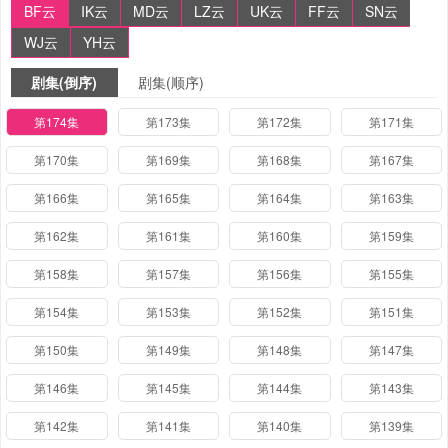
BF云
IK云
MD云
LZ云
UK云
FF云
SN云
WJ云
YH云
剧集(倒序)
剧集(顺序)
第174集
第173集
第172集
第171集
第170集
第169集
第168集
第167集
第166集
第165集
第164集
第163集
第162集
第161集
第160集
第159集
第158集
第157集
第156集
第155集
第154集
第153集
第152集
第151集
第150集
第149集
第148集
第147集
第146集
第145集
第144集
第143集
第142集
第141集
第140集
第139集