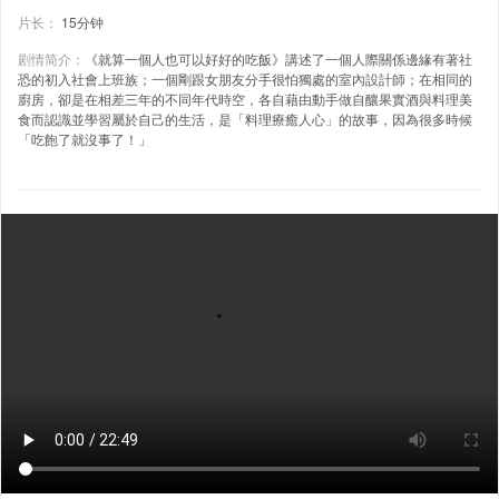
片长：
15分钟
剧情简介：
《就算一個人也可以好好的吃飯》講述了一個人際關係邊緣有著社
恐的初入社會上班族；一個剛跟女朋友分手很怕獨處的室內設計師；在相同的
廚房，卻是在相差三年的不同年代時空，各自藉由動手做自釀果實酒與料理美
食而認識並學習屬於自己的生活，是「料理療癒人心」的故事，因為很多時候
「吃飽了就沒事了！」