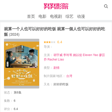

首页
电影
电视剧
综艺
动漫
就算一个人也可以好好的吃饭 就算一個人也可以好好的吃
飯
(2024)
6.4
导演：
主演：
胡宇威
李玲苇
姚以缇 Eleven Yao
廖苡
乔 Rachel Liao
类型：
剧情
制片国家/地区：
台湾
又名：
好好的吃饭
状态：
第6集
集数：
6
评分：
6.4