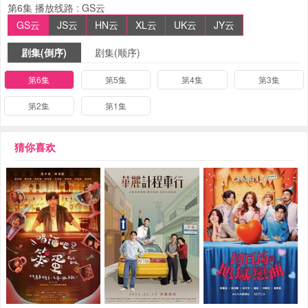
第6集
播放线路 :
GS云
GS云
JS云
HN云
XL云
UK云
JY云
剧集(倒序)
剧集(顺序)
第6集
第5集
第4集
第3集
第2集
第1集
猜你喜欢