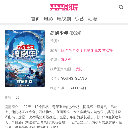

首页
电影
电视剧
综艺
动漫
岛屿少年
(2024)
导演：
主演：
陈涛
陈雨浓
丁真珍珠
董力
黄浩特
类型：
真人秀
制片国家/地区：
大陆
又名：
YOUNG ISLAND
状态：
第20241118期下
集数：
50
剧情简介：
120天，13个性格、背景迥异的少年将共同建设一座海岛。岛屿
上，他们将互相磨合、团结协作、直面困难，发挥自我能力与价值，共同建设
嵛山岛，这是一次岛屿的升级改造，也是少年们的成长进步。除了13位新建岛
人，节目还计划邀请“云岛民们”集结登船，一起“云监工”，为小岛发展贡献年轻
力量，将海岛改造的理想变为现实！