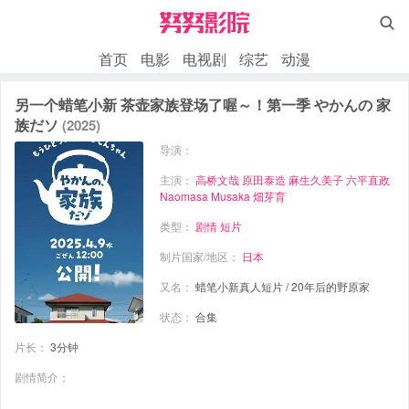

首页
电影
电视剧
综艺
动漫
另一个蜡笔小新 茶壶家族登场了喔～！第一季 やかんの 家
族だソ
(2025)
导演：
主演：
高桥文哉
原田泰造
麻生久美子
六平直政
Naomasa Musaka
畑芽育
类型：
剧情
短片
制片国家/地区：
日本
又名：
蜡笔小新真人短片 / 20年后的野原家
状态：
合集
片长：
3分钟
剧情简介：