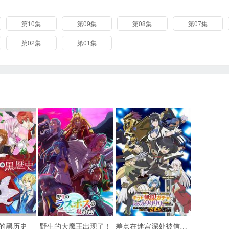
第10集
第09集
第08集
第07集
第02集
第01集
的黑历史
野生的大魔王出现了！
差点在迷宫深处被信任的伙伴杀掉，但靠着天赐技能“无限扭蛋”获得等级9999的伙伴，我要向前队友和世界展开复仇&“给他们好看！”