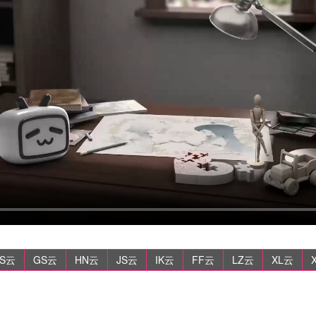
JS云
GS云
HN云
JS云
IK云
FF云
LZ云
XL云