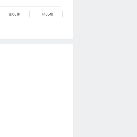
第06集
第05集