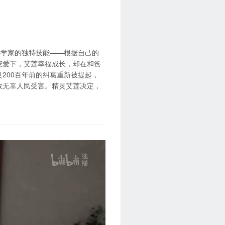
科学家的独特技能——根据自己的
宠爱下，艾莲幸福成长，却在和爸
200百年前的纠葛重新被提起，
数无辜人民受害。精灵艾莲决定，