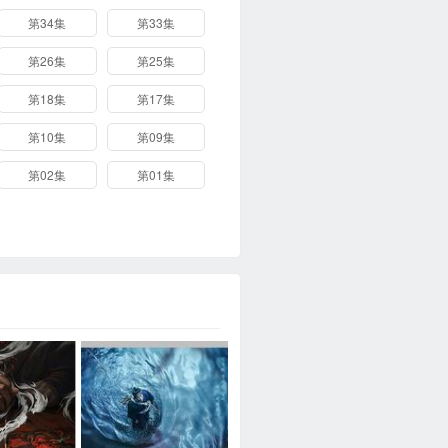
第34集
第33集
第26集
第25集
第18集
第17集
第10集
第09集
第02集
第01集