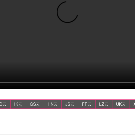
D云
IK云
GS云
HN云
JS云
FF云
LZ云
UK云