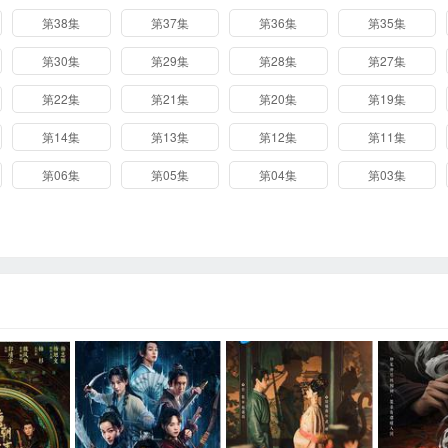
第38集
第37集
第36集
第35集
第30集
第29集
第28集
第27集
第22集
第21集
第20集
第19集
第14集
第13集
第12集
第11集
第06集
第05集
第04集
第03集