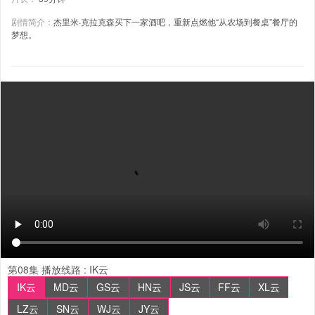
剧情简介：
杰里米·克拉克森买下一家酒吧，重新点燃他“从农场到餐桌”餐厅的
梦想。
第08集
播放线路 :
IK云
IK云
MD云
GS云
HN云
JS云
FF云
XL云
LZ云
SN云
WJ云
JY云