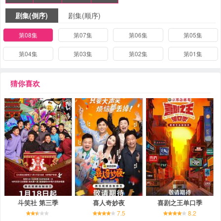
剧集(倒序)
剧集(顺序)
第08集
第07集
第06集
第05集
第04集
第03集
第02集
第01集
猜你喜欢
斗笑社 第三季
喜人奇妙夜
喜剧之王单口季
7.5
8.2