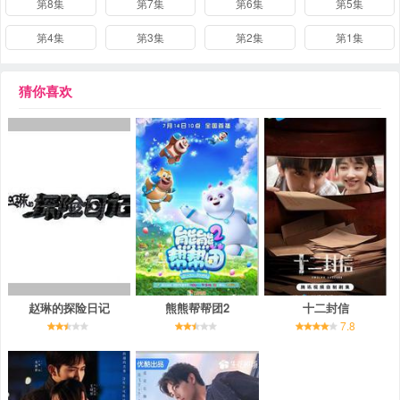
第8集
第7集
第6集
第5集
第4集
第3集
第2集
第1集
猜你喜欢
赵琳的探险日记
熊熊帮帮团2
十二封信
7.8