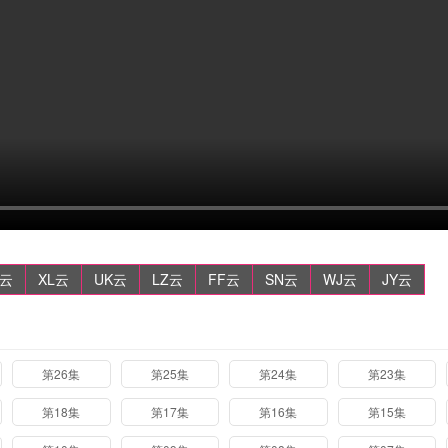
K云
XL云
UK云
LZ云
FF云
SN云
WJ云
JY云
第26集
第25集
第24集
第23集
第18集
第17集
第16集
第15集