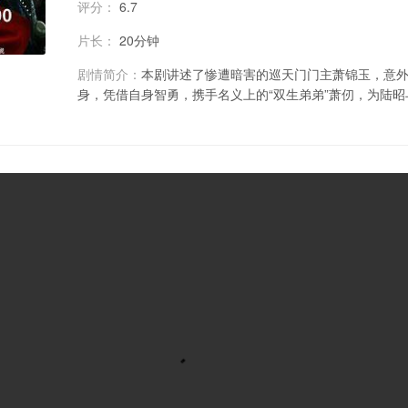
评分：
6.7
片长：
20分钟
剧情简介：
本剧讲述了惨遭暗害的巡天门门主萧锦玉，意
身，凭借自身智勇，携手名义上的“双生弟弟”萧仞，为陆