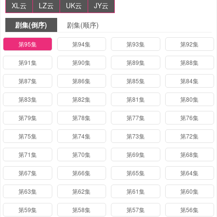
XL云
LZ云
UK云
JY云
剧集(倒序)
剧集(顺序)
第95集
第94集
第93集
第92集
第91集
第90集
第89集
第88集
第87集
第86集
第85集
第84集
第83集
第82集
第81集
第80集
第79集
第78集
第77集
第76集
第75集
第74集
第73集
第72集
第71集
第70集
第69集
第68集
第67集
第66集
第65集
第64集
第63集
第62集
第61集
第60集
第59集
第58集
第57集
第56集