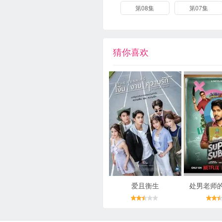
第08集
第07集
猜你喜欢
爱且衡生
处男老师