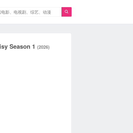

y Season 1
(2026)