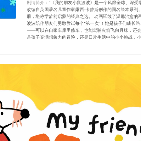
剧情简介：
"《我的朋友小鼠波波》是一个风靡全球、深受
改编自英国著名儿童作家露西·卡曾斯创作的同名绘本系列。该
册，堪称学龄前启蒙的经典之选。 动画延续了温馨治愈的
波波陪伴朋友们勇敢尝试每个“第一次”！她是孩子们成长
——可以在自家车库里修车，也能驾驶火箭飞向月球，还
是孩子充满想象力的冒险，还是日常生活中的小小挑战，小