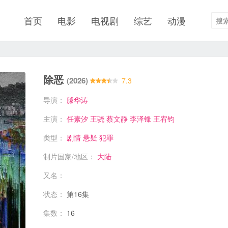
首页
电影
电视剧
综艺
动漫
除恶
(2026)
7.3
导演：
滕华涛
主演：
任素汐
王骁
蔡文静
李泽锋
王宥钧
类型：
剧情
悬疑
犯罪
制片国家/地区：
大陆
又名：
状态：
第16集
集数：
16