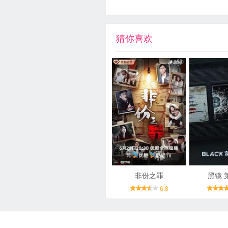
猜你喜欢
非份之罪
黑镜 
6.8