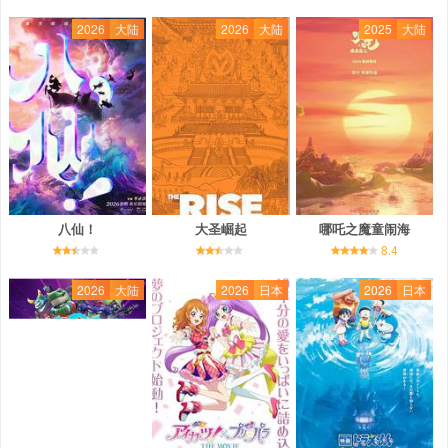
2026
大陆
2026
大陆
2025
大陆
八仙！
大圣崛起
哪吒之魔童闹海
8.4
2026
大陆
2026
日本
2026
日本