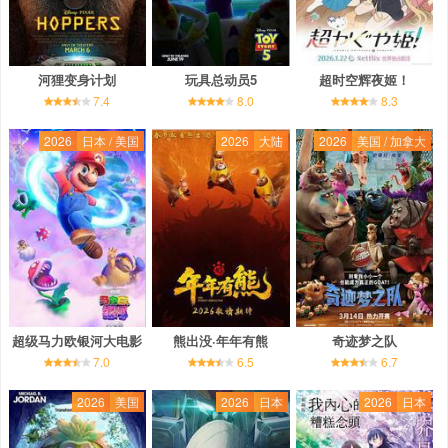
河狸变身计划
玩具总动员5
超时空辉夜姬！
7.4
8.0
8.3
2026
日本 / 美国
2026
大陆
2026
美国 / 加拿大
超级马力欧银河大电影
熊出没·年年有熊
奇迹梦之队
7.0
6.5
6.7
2026
美国
2026
日本
2026
日本