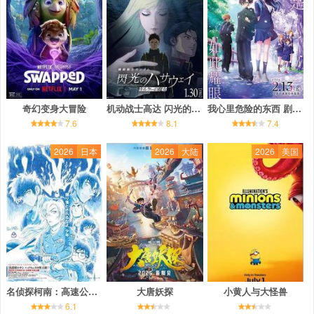
奇幻变身大冒险
机动战士高达 闪光的哈萨维 喀耳刻的魔女
我心里危险的东西 剧场版
7.6
8.1
7.4
2026
日本
2026
大陆
2026
美国
名侦探柯南：高速公路的堕天使
大唐妖探
小黄人与大怪兽
6.1