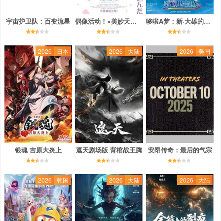
宇宙护卫队：百变流星
偶像活动！×美妙天堂 THE MOVIE -相遇的奇迹！-
哆啦A梦：新·大雄的海底鬼岩城
2026
日本
2026
大陆
2026
美国
银魂 吉原大炎上
遮天剧场版 背棺战王腾
安昂传奇：最后的气宗
2026
韩国
2026
大陆
2026
大陆