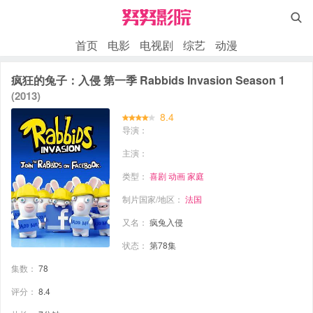

首页
电影
电视剧
综艺
动漫
疯狂的兔子：入侵 第一季 Rabbids Invasion Season 1
(2013)
8.4
导演：
主演：
类型：
喜剧
动画
家庭
制片国家/地区：
法国
又名：
疯兔入侵
状态：
第78集
集数：
78
评分：
8.4