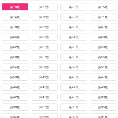
第78集
第77集
第76集
第75集
第74集
第73集
第72集
第71集
第70集
第69集
第68集
第67集
第66集
第65集
第64集
第63集
第62集
第61集
第60集
第59集
第58集
第57集
第56集
第55集
第54集
第53集
第52集
第51集
第50集
第49集
第48集
第47集
第46集
第45集
第44集
第43集
第42集
第41集
第40集
第39集
第38集
第37集
第36集
第35集
第34集
第33集
第32集
第31集