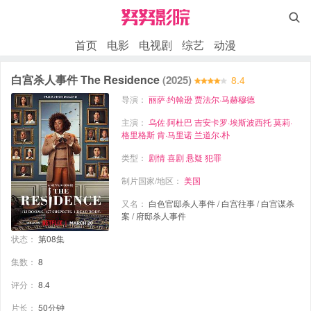

首页
电影
电视剧
综艺
动漫
白宫杀人事件 The Residence
(2025)
8.4
导演：
丽萨·约翰逊
贾法尔·马赫穆德
主演：
乌佐·阿杜巴
吉安卡罗·埃斯波西托
莫莉·
格里格斯
肯·马里诺
兰道尔·朴
类型：
剧情
喜剧
悬疑
犯罪
制片国家/地区：
美国
又名：
白色官邸杀人事件 / 白宫往事 / 白宫谋杀
案 / 府邸杀人事件
状态：
第08集
集数：
8
评分：
8.4
片长：
50分钟